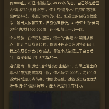
有3000血，打怪时能抗住小BOSS的伤害，自己躲在后面
丢“毒术”和“灵魂火符”。道士的“隐身术”在挖矿或跑地
图时是神技，能避开90%的小怪。但道士的缺陷也很致
命：输出太依赖宝宝，自身伤害极低，45级道士的“灵魂
火符”也就打400-500血，还不如战士一刀平砍。
个人经验：在传奇私服里，道士的“群隐术”是团战核
心，能让全队隐身10秒，偷袭沙巴克皇宫时特别有用。
我上次跟着公会打攻城战，靠这个技能摸进了皇宫后
门，直接偷掉了对面指挥的号。
避坑指南：别迷信“道术越高伤害越高”，实际上道士的
毒术和符咒伤害都有上限，道术超过1000后，每100点
道术只增加30点伤害，性价比极低。建议道士玩家优先
堆“敏捷”和“魔法防御”，能大幅提升生存能力。