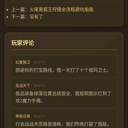
上一篇：
火尾黑狐王狩猎全流程避坑指南
下一篇：
没有了
玩家评论
虹魔猪卫
2026/7/3
感谢你的打宝路线，我一天打了十个祖玛卫士。
圣战天下
2026/7/3
极品装备掉落位置总结很全，我按照图示打到了
攻2魔力手镯。
神兽召唤
2026/7/3
行会战战术思路很清晰，我们昨晚打赢了强敌。