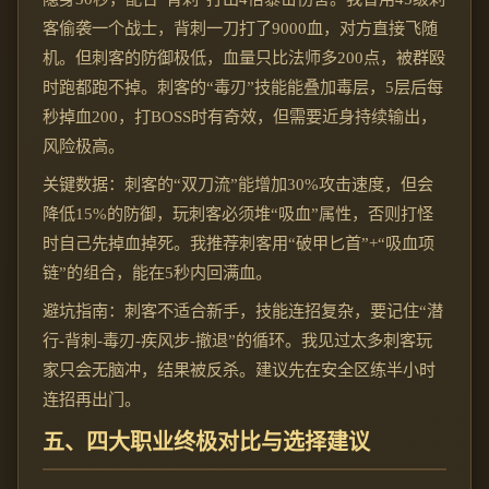
客偷袭一个战士，背刺一刀打了9000血，对方直接飞随
机。但刺客的防御极低，血量只比法师多200点，被群殴
时跑都跑不掉。刺客的“毒刃”技能能叠加毒层，5层后每
秒掉血200，打BOSS时有奇效，但需要近身持续输出，
风险极高。
关键数据：刺客的“双刀流”能增加30%攻击速度，但会
降低15%的防御，玩刺客必须堆“吸血”属性，否则打怪
时自己先掉血掉死。我推荐刺客用“破甲匕首”+“吸血项
链”的组合，能在5秒内回满血。
避坑指南：刺客不适合新手，技能连招复杂，要记住“潜
行-背刺-毒刃-疾风步-撤退”的循环。我见过太多刺客玩
家只会无脑冲，结果被反杀。建议先在安全区练半小时
连招再出门。
五、四大职业终极对比与选择建议