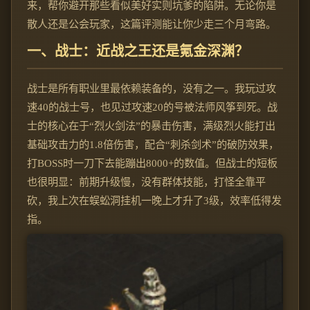
来，帮你避开那些看似美好实则坑爹的陷阱。无论你是
散人还是公会玩家，这篇评测能让你少走三个月弯路。
一、战士：近战之王还是氪金深渊？
战士是所有职业里最依赖装备的，没有之一。我玩过攻
速40的战士号，也见过攻速20的号被法师风筝到死。战
士的核心在于“烈火剑法”的暴击伤害，满级烈火能打出
基础攻击力的1.8倍伤害，配合“刺杀剑术”的破防效果，
打BOSS时一刀下去能蹦出8000+的数值。但战士的短板
也很明显：前期升级慢，没有群体技能，打怪全靠平
砍，我上次在蜈蚣洞挂机一晚上才升了3级，效率低得发
指。