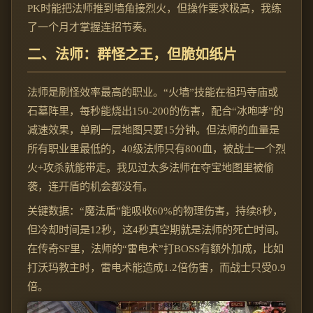
PK时能把法师推到墙角接烈火，但操作要求极高，我练
了一个月才掌握连招节奏。
二、法师：群怪之王，但脆如纸片
法师是刷怪效率最高的职业。“火墙”技能在祖玛寺庙或
石墓阵里，每秒能烧出150-200的伤害，配合“冰咆哮”的
减速效果，单刷一层地图只要15分钟。但法师的血量是
所有职业里最低的，40级法师只有800血，被战士一个烈
火+攻杀就能带走。我见过太多法师在夺宝地图里被偷
袭，连开盾的机会都没有。
关键数据：“魔法盾”能吸收60%的物理伤害，持续8秒，
但冷却时间是12秒，这4秒真空期就是法师的死亡时间。
在传奇SF里，法师的“雷电术”打BOSS有额外加成，比如
打沃玛教主时，雷电术能造成1.2倍伤害，而战士只受0.9
倍。