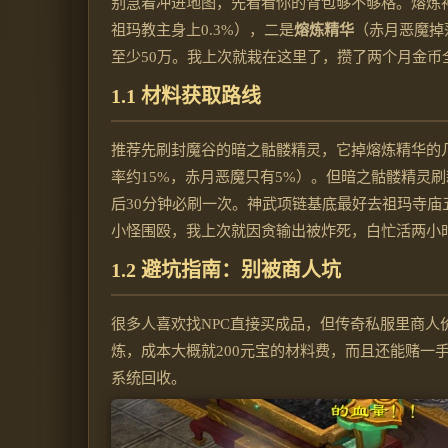
别急着冲进地图，先看看你的背包够不够格。熔炼
祖玛教主身上0.3%），二是
熔炼精华
（赤月恶魔掉
至少50万。我上次就栽在这里了，攒了两个月金
1.1 材料获取路线
推荐先刷封魔谷的暗之骷髅精灵，它掉熔炼精华的
率约15%，赤月恶魔只有5%）。但暗之骷髅精灵
后30分钟必刷一次。神武项链基底最好去祖玛寺庙
小怪围殴，我上次就因贪输出被炸死，白忙活两小
1.2 避坑指南：别被商人坑
很多人喜欢找NPC直接买成品，但传奇私服里商人价
炼，成本大概就200元宝的材料费，而且还能赌一
系统回收。