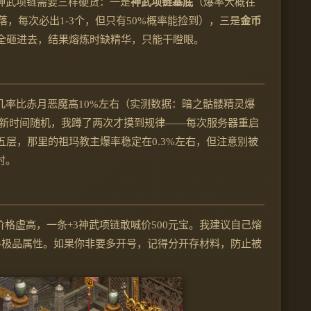
神武项链需要三样硬货：一是
神武项链基底
（爆率大概在
落，每次必出1-3个，但只有50%概率能捡到），三是
金币
币全砸进去，结果熔炼时缺精华，只能干瞪眼。
几率比赤月恶魔高10%左右（实测数据：暗之骷髅精灵爆
刷新时间随机，我蹲了两次才摸到规律——每次服务器重启
五层，那里的祖玛教主爆率稳定在0.3%左右，但注意别被
时。
格虚高，一条+3神武项链敢喊价500元宝。我建议自己熔
手极品属性。如果你非要多开号，记得分开存材料，防止被