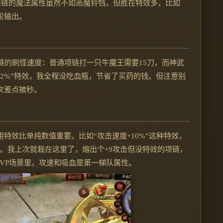
项链的魔法属性虽然不如恶魔铃铛，但胜在特效多，比如
轮输出。
链的刷怪速度：普通项链打一只牛魔王需要15刀，而神武
+2%”特效，我全程没吃血瓶，节省了买药的钱。但注意别
次差点被秒。
特效比单纯数值重要。比如“攻击速度+10%”这种特效，
s。我上次就栽在这里了，熔出个+9攻击但没特效的项链，
PVP场景里，攻速和吸血是第一梯队属性。