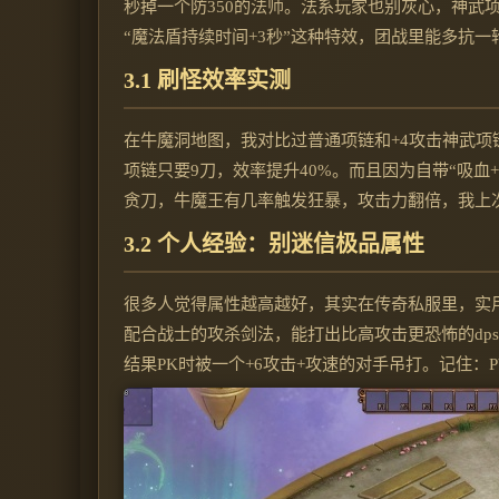
秒掉一个防350的法师。法系玩家也别灰心，神武
“魔法盾持续时间+3秒”这种特效，团战里能多抗一
3.1 刷怪效率实测
在牛魔洞地图，我对比过普通项链和+4攻击神武项
项链只要9刀，效率提升40%。而且因为自带“吸血
贪刀，牛魔王有几率触发狂暴，攻击力翻倍，我上
3.2 个人经验：别迷信极品属性
很多人觉得属性越高越好，其实在传奇私服里，实用
配合战士的攻杀剑法，能打出比高攻击更恐怖的dp
结果PK时被一个+6攻击+攻速的对手吊打。记住：