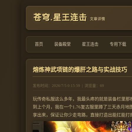
苍穹.星王连击
文章详情
首页
装备殿堂
星王连击
专用下载
熔炼神武项链的爆肝之路与实战技巧
发布时间：2026/7/5 0:15:59
|
浏览量：69
玩传奇私服这么多年，我最头疼的就是装备栏里那
到上个月，我在一个1.76复古服里蹲了三天赤月
享出来，保证让你少走弯路，直接打造出能扛能打